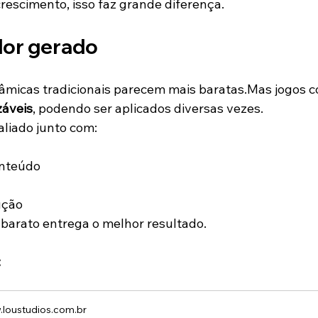
escimento, isso faz grande diferença.
lor gerado
inâmicas tradicionais parecem mais baratas.Mas jogos c
záveis
, podendo ser aplicados diversas vezes.
aliado junto com:
onteúdo
ução
barato entrega o melhor resultado.
:
loustudios.com.br