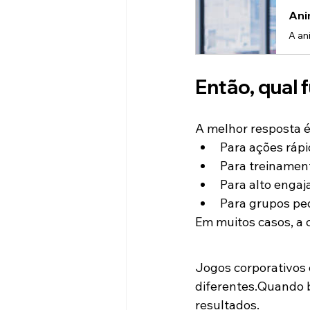
Ani
Então, qual
A melhor resposta é
Para ações rápi
Para treinament
Para alto engaj
Para grupos peq
Em muitos casos, a 
Jogos corporativos 
diferentes.Quando 
resultados.