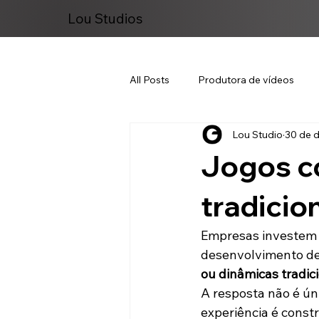
Lou Studios
All Posts
Produtora de vídeos
Lou Studio
30 de d
Marketing Digital
Jogos co
tradicio
Empresas investem 
desenvolvimento de
ou dinâmicas tradic
A resposta não é ún
experiência é constr