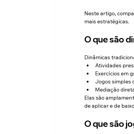
Neste artigo, compa
mais estratégicas.
O que são di
Dinâmicas tradicio
Atividades pres
Exercícios em 
Jogos simples c
Mediação direta
Elas são amplament
de aplicar e de baix
O que são j