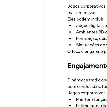
Jogos corporativos 
mais imersivas.
Eles podem incluir:
Jogos digitais o
Ambientes 3D 
Pontuação, desa
Simulações de s
O foco é engajar o p
Engajamento
Dinâmicas tradicion
bem conduzidas, f
Jogos corporativos
Manter atenção
Estimular part