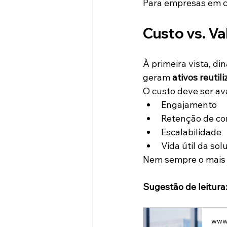
Para empresas em cr
Custo vs. Va
À primeira vista, d
geram 
ativos reutili
O custo deve ser av
Engajamento
Retenção de c
Escalabilidade
Vida útil da sol
Nem sempre o mais 
Sugestão de leitura
www.