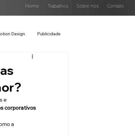
Home
Trabalhos
Sobre nós
Contato
otion Design
Publicidade
cas
hor?
 e 
s corporativos 
como a 