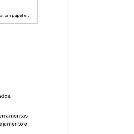
A animação 2D deixou de ser apenas um recurso criativo e passou a ocupar um papel estratégico no marketing moderno. Em um cenário de atenção curta, excesso de informação e competição constante, marcas que explicam melhor se destacam.Integrar animações 2D à estratégia de marketing é uma forma eficiente de comunicar ideias, educar o público e gerar resultados reais ao longo do funil.Por que a animação 2D funciona tão bem no marketing?A animação 2D combina simplicidade visual com alto poder de comu
ados.
ferramentas 
ajamento e 