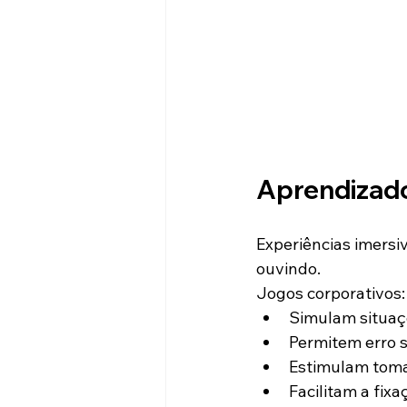
Aprendizado
Experiências imersiv
ouvindo.
Jogos corporativos:
Simulam situaç
Permitem erro 
Estimulam toma
Facilitam a fix