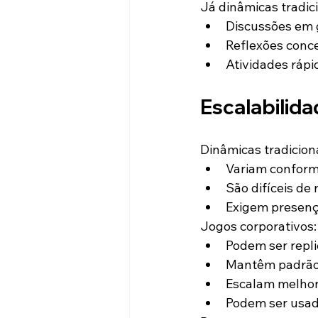
Já dinâmicas tradic
Discussões em
Reflexões conce
Atividades rápi
Escalabilida
Dinâmicas tradiciona
Variam conforme
São difíceis de
Exigem presença
Jogos corporativos:
Podem ser repl
Mantêm padrão 
Escalam melho
Podem ser usado