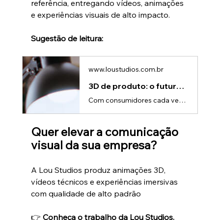
referência, entregando vídeos, animações 
e experiências visuais de alto impacto.
Sugestão de leitura:
www.loustudios.com.br
3D de produto: o futuro da publicidade digital moderna
Com consumidores cada vez mais exigentes e plataformas digitais saturadas, marcas buscam maneiras de se destacar. E é aqui que entra o 3D de produto, um formato que une beleza, precisão e impacto visual como nenhum outro.Hoje, empresas dos mais diversos setores — tecnologia, eletrodomésticos, cosméticos, automotivo e indústria — já utilizam animação 3D para apresentar produtos de forma mais atraente, clara e envolvente.A pergunta não é mais “devo investir em 3D?”, mas sim:“por que eu ainda não e
Quer elevar a comunicação 
visual da sua empresa?
A Lou Studios produz animações 3D, 
vídeos técnicos e experiências imersivas 
com qualidade de alto padrão
👉 
Conheça o trabalho da Lou Studios.