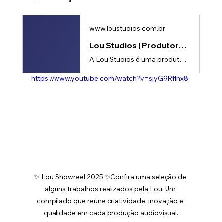
www.loustudios.com.br
Lou Studios | Produtora de vídeos
A Lou Studios é uma produtora de vídeos, especializada em motion design, animação 2D e 3D. Temos o vídeo certo para suas redes sociais!
https://www.youtube.com/watch?v=sjyG9Rflnx8
✨ Lou Showreel 2025 ✨Confira uma seleção de 
alguns trabalhos realizados pela Lou. Um 
compilado que reúne criatividade, inovação e 
qualidade em cada produção audiovisual.