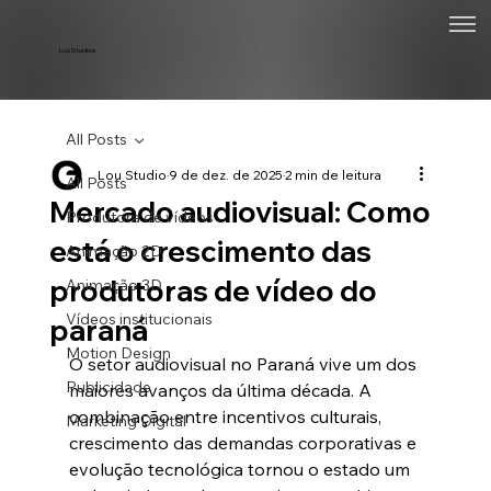
Lou Studios
All Posts
Lou Studio
9 de dez. de 2025
2 min de leitura
All Posts
Mercado audiovisual: Como
Produtora de vídeos
está o crescimento das
Animação 2D
produtoras de vídeo do
Animação 3D
Vídeos institucionais
paraná
Motion Design
O setor audiovisual no Paraná vive um dos 
Publicidade
maiores avanços da última década. A 
combinação entre incentivos culturais, 
Marketing Digital
crescimento das demandas corporativas e 
evolução tecnológica tornou o estado um 