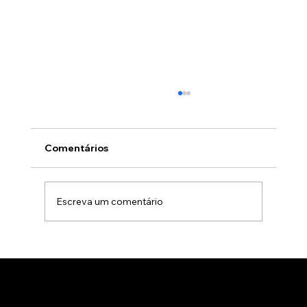
Comentários
Escreva um comentário
Gamificação no marketing B2B: Como
usar jogos para apresentar produtos
de forma interativa