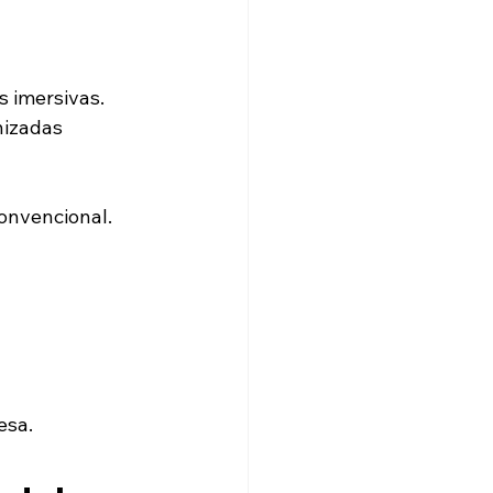
s imersivas.
nizadas 
onvencional.
esa.