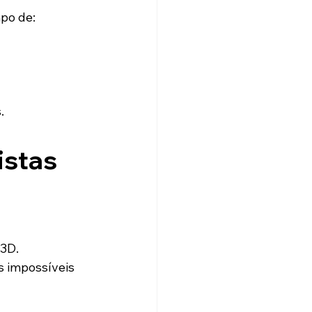
mpo de:
.
stas 
 3D.
 impossíveis 