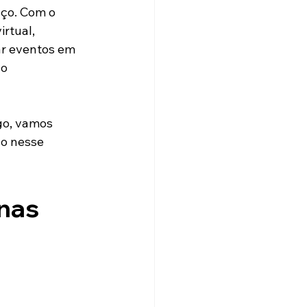
ço. Com o 
rtual, 
r eventos em 
o 
go, vamos 
o nesse 
nas 