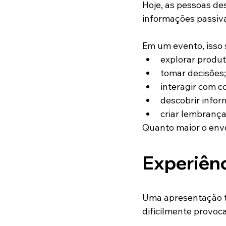
Hoje, as pessoas de
informações passiv
Em um evento, isso s
explorar produt
tomar decisões;
interagir com c
descobrir info
criar lembranç
Quanto maior o envo
Experiên
Uma apresentação tr
dificilmente provoc