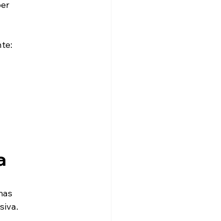
er 
nte:
a
mas 
siva.