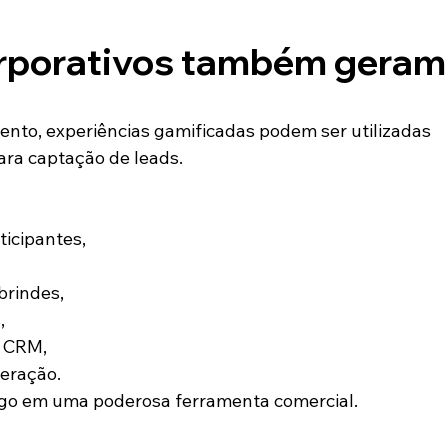
rporativos também geram
nto, experiências gamificadas podem ser utilizadas 
ra captação de leads.
ticipantes,
brindes,
,
m CRM,
teração.
ogo em uma poderosa ferramenta comercial.