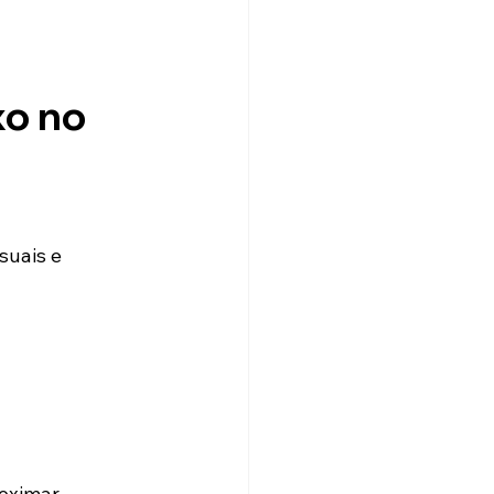
o no 
suais e 
oximar 