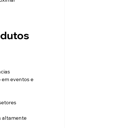
dutos 
cias 
 em eventos e 
etores 
s altamente 