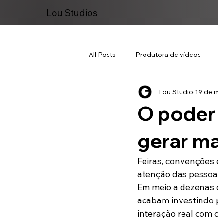
Lou Studios
All Posts
Produtora de vídeos
Lou Studio
19 de m
Marketing Digital
O poder 
gerar ma
Feiras, convenções 
atenção das pessoa
Em meio a dezenas o
acabam investindo p
interação real com o