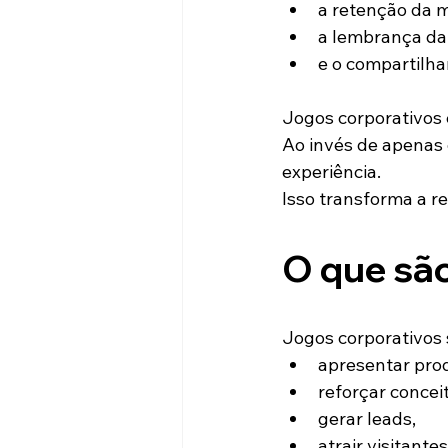
a retenção da
a lembrança da
e o compartilha
Jogos corporativos 
Ao invés de apenas 
experiência.
Isso transforma a r
O que são
Jogos corporativos 
apresentar pro
reforçar concei
gerar leads,
atrair visitantes