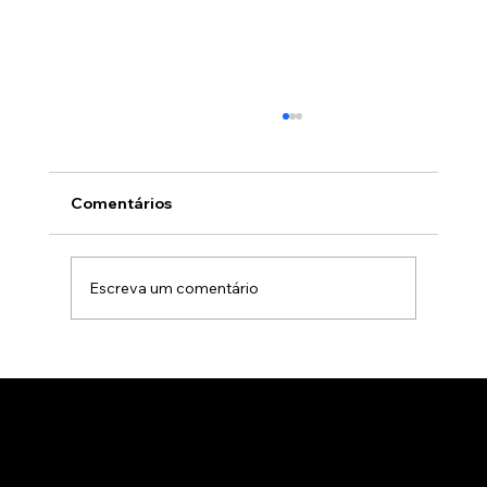
Comentários
Escreva um comentário
Animação 3D para comercialização de
produtos B2B: Como impactar
compradores com um estúdio de
animação 3D