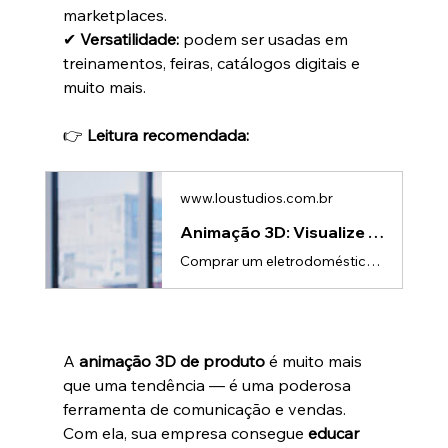
marketplaces.
✔ 
Versatilidade:
 podem ser usadas em 
treinamentos, feiras, catálogos digitais e 
muito mais.
👉 
Leitura recomendada:
www.loustudios.com.br
Animação 3D: Visualize eletrodomésticos sem Ir à loja | Lou Studio
Comprar um eletrodoméstico muitas vezes exige deslocamento até a loja física para avaliar tamanho, design e funcionalidades. Mas, com a crescente digitalização e o avanço da tecnologia, essa experiência pode ser totalmente substituída ou complementada pela animação 3D.A animação 3D permite que consumidores e clientes vejam o produto em detalhes, explorem funcionalidades e compreendam benefícios sem precisar sair de casa. Para fabricantes de micro-ondas, geladeiras, fogões ou outros eletrodomésti
A 
animação 3D de produto
 é muito mais 
que uma tendência — é uma poderosa 
ferramenta de comunicação e vendas. 
Com ela, sua empresa consegue 
educar 