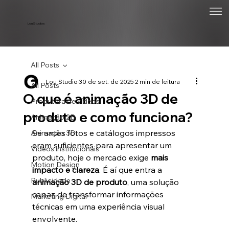
Lou Studios
All Posts
Lou Studio
30 de set. de 2025
2 min de leitura
All Posts
O que é animação 3D de
Produtora de vídeos
produto e como funciona?
Animação 2D
Se antes fotos e catálogos impressos 
Animação 3D
eram suficientes para apresentar um 
Vídeos institucionais
produto, hoje o mercado exige 
mais 
Motion Design
impacto e clareza
. É aí que entra a 
Publicidade
animação 3D de produto
, uma solução 
capaz de transformar informações 
Marketing Digital
técnicas em uma experiência visual 
envolvente.