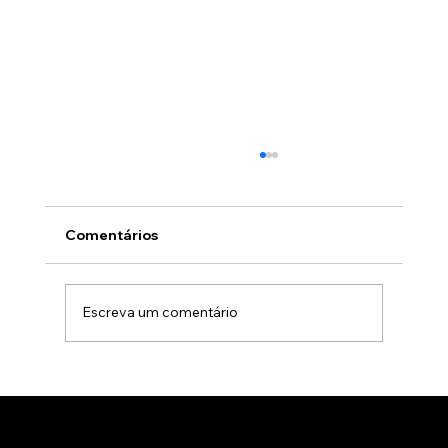
Comentários
Escreva um comentário
Gamificação no marketing B2B: Como
usar jogos para apresentar produtos
de forma interativa