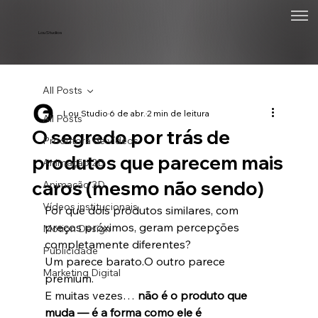
Lou Studios
All Posts
Lou Studio
6 de abr.
2 min de leitura
All Posts
O segredo por trás de
Produtora de vídeos
produtos que parecem mais
Animação 2D
caros (mesmo não sendo)
Animação 3D
Vídeos institucionais
Por que dois produtos similares, com 
preços próximos, geram percepções 
Motion Design
completamente diferentes?
Publicidade
Um parece barato.O outro parece 
Marketing Digital
premium.
E muitas vezes… 
não é o produto que 
muda — é a forma como ele é 