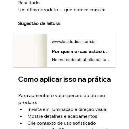
Resultado:
Um ótimo produto… que parece comum.
Sugestão de leitura:
www.loustudios.com.br
Por que marcas estão investindo em animação 3D para valorizar seus produtos
No mercado atual, não basta ter um bom produto.👉 É preciso parecer melhor.Porque, antes de qualquer decisão de compra, o cliente faz um julgamento rápido: • isso parece confiável? • isso parece premium? • isso parece valer o preço?E esse julgamento acontece em segundos.É por isso que cada vez mais empresas estão investindo em animação 3D para valorizar seus produtos.O novo campo de batalha: PercepçãoProdutos competem menos por funcionalidade…e mais por percepção.Hoje, o cliente: • compara visua
Como aplicar isso na prática
Para aumentar o valor percebido do seu 
produto:
Invista em iluminação e direção visual
Mostre detalhes e acabamentos
Crie contexto de uso sofisticado