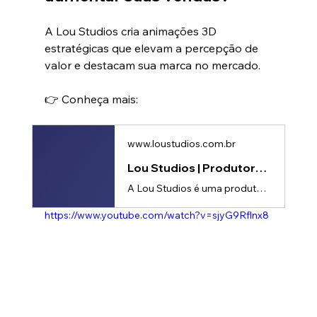
A Lou Studios cria animações 3D 
estratégicas que elevam a percepção de 
valor e destacam sua marca no mercado.
👉 Conheça mais: 
www.loustudios.com.br
Lou Studios | Produtora de vídeos
A Lou Studios é uma produtora de vídeos, especializada em motion design, animação 2D e 3D. Temos o vídeo certo para suas redes sociais!
https://www.youtube.com/watch?v=sjyG9Rflnx8