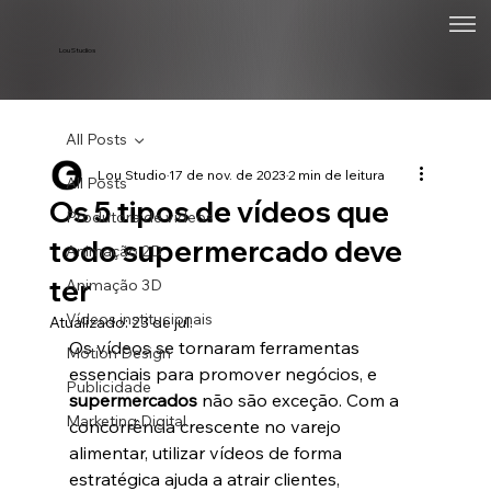
Lou Studios
All Posts
Lou Studio
17 de nov. de 2023
2 min de leitura
All Posts
Os 5 tipos de vídeos que
Produtora de vídeos
todo supermercado deve
Animação 2D
ter
Animação 3D
Vídeos institucionais
Atualizado:
23 de jul.
Os vídeos se tornaram ferramentas 
Motion Design
essenciais para promover negócios, e 
Publicidade
supermercados
 não são exceção. Com a 
Marketing Digital
concorrência crescente no varejo 
alimentar, utilizar vídeos de forma 
estratégica ajuda a atrair clientes, 