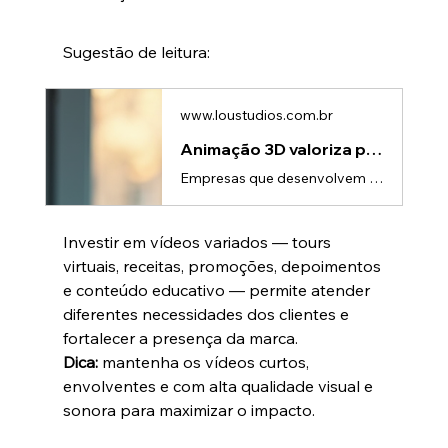
Sugestão de leitura:
www.loustudios.com.br
Animação 3D valoriza produtos de tecnologia avançada
Empresas que desenvolvem produtos de tecnologia avançada enfrentam um desafio recorrente:como comunicar inovação de forma clara, rápida e impactante?Quanto mais tecnológico é o produto, mais difícil é explicar seus diferenciais — e mais fácil é o cliente não perceber o valor real.É nesse cenário que a animação 3D valoriza produtos de tecnologia, transformando complexidade em algo visual, simples e desejável.O problema: inovação que não é percebidaMuitos produtos tecnológicos possuem diferenciais
Investir em vídeos variados — tours 
virtuais, receitas, promoções, depoimentos 
e conteúdo educativo — permite atender 
diferentes necessidades dos clientes e 
fortalecer a presença da marca.
Dica:
 mantenha os vídeos curtos, 
envolventes e com alta qualidade visual e 
sonora para maximizar o impacto.