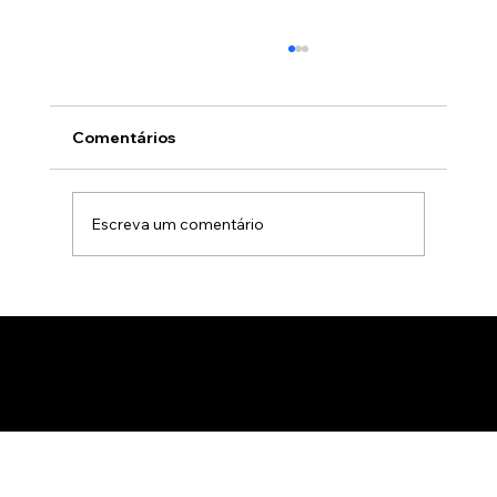
Comentários
Escreva um comentário
Vídeo no marketing digital: por que ele
é essencial para engajar clientes | Lou
Studio