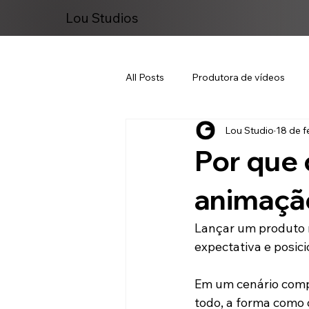
Lou Studios
All Posts
Produtora de vídeos
Lou Studio
18 de f
Marketing Digital
Por que 
animação
Lançar um produto n
expectativa e posic
Em um cenário comp
todo, a forma como 