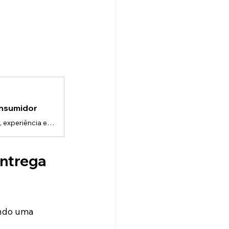
onsumidor
Consumidores não compram apenas produtos.Eles compram percepção, experiência e conexão.E em um mercado saturado de imagens estáticas e vídeos genéricos, a animação 3D surge como uma ferramenta poderosa para criar identificação real com o público.Mas por quê?Porque o 3D não apenas mostra — ele constrói experiência.Identificação começa pela clarezaUm dos principais fatores que geram conexão é compreensão.Quando o consumidor entende claramente: • Como o produto funciona • Por que ele é diferente •
ntrega 
ando uma 