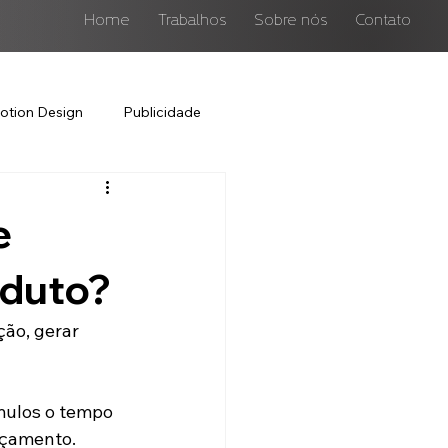
Home
Trabalhos
Sobre nós
Contato
otion Design
Publicidade
e
oduto?
ão, gerar 
mulos o tempo 
nçamento.