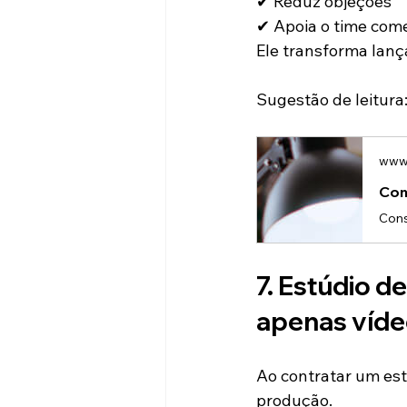
✔ Reduz objeções
✔ Apoia o time come
Ele transforma lan
Sugestão de leitura
www.
Com
7. Estúdio d
apenas víde
Ao contratar um est
produção.