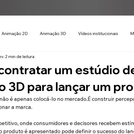
Animação 2D
Animação 3D
Vídeos institucionais
M
ev.
2 min de leitura
contratar um estúdio d
 3D para lançar um pr
ão é apenas colocá-lo no mercado.É construir percepç
ionar a marca.
etitivo, onde consumidores e decisores recebem estí
o produto é apresentado pode definir o sucesso do la