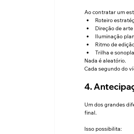
Ao contratar um est
Roteiro estraté
Direção de arte
Iluminação pla
Ritmo de ediçã
Trilha e sonopl
Nada é aleatório.
Cada segundo do víd
4. Antecipa
Um dos grandes dife
final.
Isso possibilita: