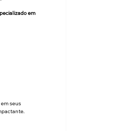
pecializado em 
 em seus 
mpactante.