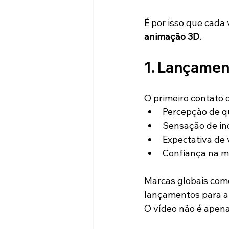
É por isso que cada
animação 3D
.
1. Lançamen
O primeiro contato
Percepção de q
Sensação de i
Expectativa de 
Confiança na m
Marcas globais com
lançamentos para ap
O vídeo não é apena