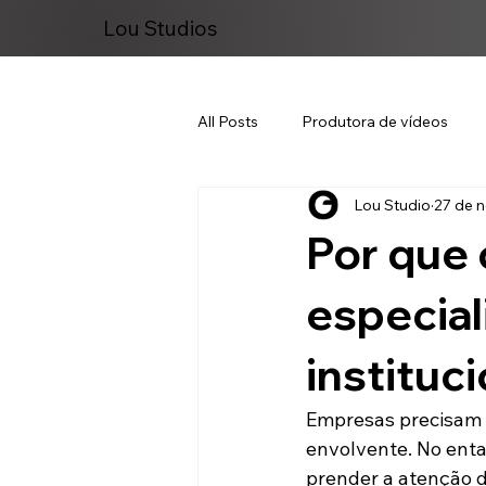
Lou Studios
All Posts
Produtora de vídeos
Lou Studio
27 de n
Marketing Digital
Por que 
especia
instituci
Empresas precisam c
envolvente. No enta
prender a atenção d