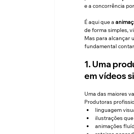
e a concorrência po
É aqui que a 
animaçã
de forma simples, v
Mas para alcançar um
fundamental conta
1. Uma prod
em vídeos s
Uma das maiores va
Produtoras profissi
linguagem visua
ilustrações que
animações fluí