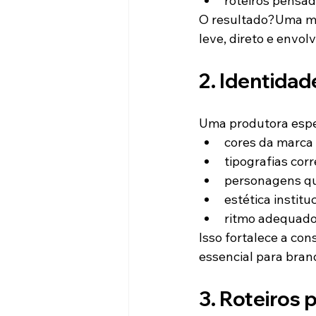
roteiros pensa
O resultado?Uma me
leve, direto e envol
2. Identidad
Uma produtora espec
cores da marca
tipografias cor
personagens qu
estética institu
ritmo adequado
Isso fortalece a co
essencial para bran
3. Roteiros 