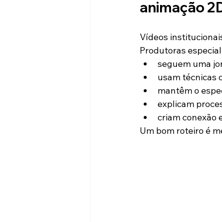
animação 2
Vídeos instituciona
Produtoras especial
seguem uma jor
usam técnicas d
mantêm o espect
explicam proces
criam conexão
Um bom roteiro é me