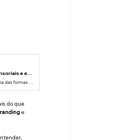
Salas imersivas: como a tecnologia redefine experiências sensoriais e emocionais
As salas imersivas deixaram de ser apenas tendência para se tornarem uma das formas mais modernas e poderosas de transmitir mensagens, contar histórias e envolver o público. Ao combinar tecnologia, design e narrativa, esse formato cria experiências que não apenas são vistas, mas sentidas — e isso muda completamente o impacto final.Seja em eventos corporativos, lançamentos de produtos, ativações de marca, museus ou experiências artísticas, as salas imersivas conquistaram espaço porque entregam al
is do que 
randing
 e 
ntender, 