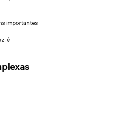
ns importantes 
z, é 
plexas 