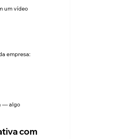
m um vídeo 
 da empresa:
a — algo 
ativa com 