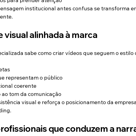
dos para prender atenção
nsagem institucional antes confusa se transforma e
vente.
e visual alinhada à marca
ializada sabe como criar vídeos que seguem o estilo
retas
e representam o público
cional coerente
 ao tom da comunicação
nsistência visual e reforça o posicionamento da empres
ding.
profissionais que conduzem a narr