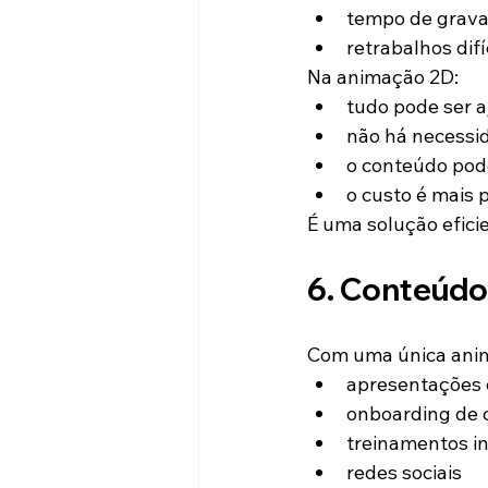
tempo de grav
retrabalhos difí
Na animação 2D:
tudo pode ser a
não há necessid
o conteúdo pode
o custo é mais p
É uma solução efici
6. Conteúdo 
Com uma única anim
apresentações 
onboarding de 
treinamentos i
redes sociais