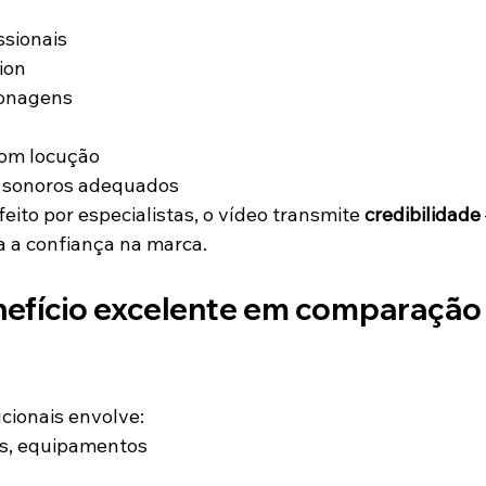
ssionais
ion
sonagens
com locução
os sonoros adequados
eito por especialistas, o vídeo transmite 
credibilidade
ça a confiança na marca.
nefício excelente em comparação 
ucionais envolve:
es, equipamentos