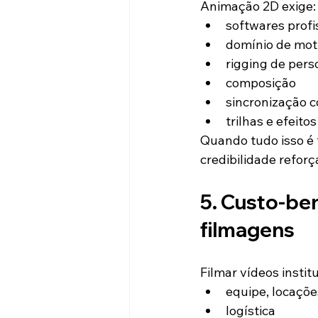
Animação 2D exige:
softwares profi
domínio de mot
rigging de per
composição
sincronização 
trilhas e efeit
Quando tudo isso é f
credibilidade refor
5. Custo-be
filmagens
Filmar vídeos instit
equipe, locaçõ
logística