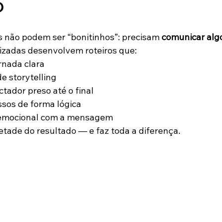
D
is não podem ser “bonitinhos”: precisam 
comunicar alg
izadas desenvolvem roteiros que:
nada clara
e storytelling
ador preso até o final
sos de forma lógica
 emocional com a mensagem
tade do resultado — e faz toda a diferença.