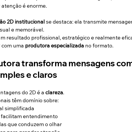
r atenção é enorme.
o 2D institucional
 se destaca: ela transmite mensage
isual e memorável.
 resultado profissional, estratégico e realmente efica
r com uma 
produtora especializada
 no formato.
utora transforma mensagens com
imples e claros
ntagens do 2D é a 
clareza
.
onais têm domínio sobre:
l simplificada
 facilitam entendimento
das que conduzem o olhar