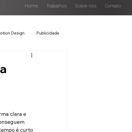
Home
Trabalhos
Sobre nós
Contato
otion Design
Publicidade
ra
rma clara e 
 conseguem 
tempo é curto 