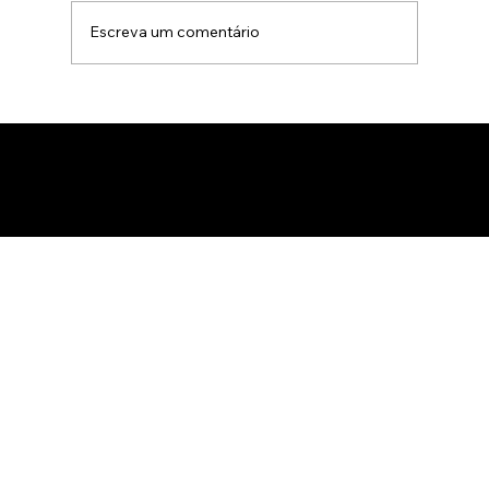
Escreva um comentário
Animação 3D para comercialização de
produtos B2B: Como impactar
compradores com um estúdio de
animação 3D