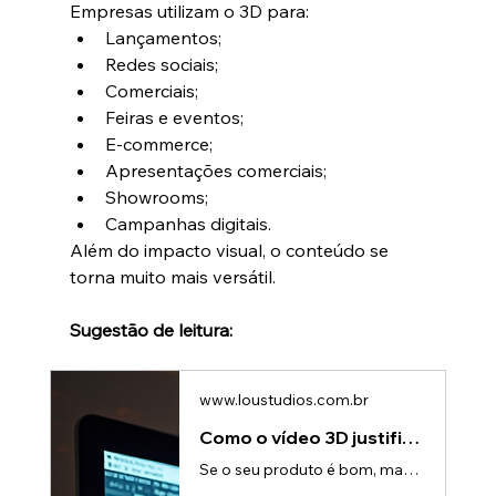
Empresas utilizam o 3D para:
Lançamentos;
Redes sociais;
Comerciais;
Feiras e eventos;
E-commerce;
Apresentações comerciais;
Showrooms;
Campanhas digitais.
Além do impacto visual, o conteúdo se 
torna muito mais versátil.
Sugestão de leitura:
www.loustudios.com.br
Como o vídeo 3D justifica preços mais altos | Lou Studios Portfólio
Se o seu produto é bom, mas o mercado insiste em comparar apenas pelo preço, existe um problema.E provavelmente não está no produto.Está na forma como ele é percebido.Hoje, empresas que conseguem justificar preços mais altos não são apenas as que têm melhores produtos — são as que comunicam melhor o valor.E é exatamente aqui que o vídeo 3D se torna uma ferramenta estratégica.O problema: preço sem contexto vira comparaçãoQuando o cliente não entende claramente o diferencial do produto, ele faz o