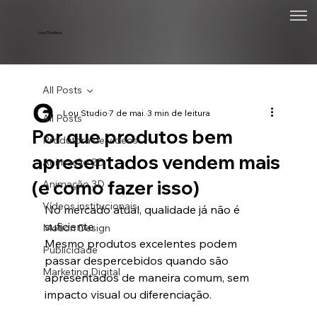
Lou Studios
All Posts
Lou Studio
7 de mai.
3 min de leitura
All Posts
Por que produtos bem
Produtora de vídeos
apresentados vendem mais
Animação 2D
(e como fazer isso)
Animação 3D
Vídeos institucionais
No mercado atual, qualidade já não é 
suficiente.
Motion Design
Mesmo produtos excelentes podem 
Publicidade
passar despercebidos quando são 
Marketing Digital
apresentados de maneira comum, sem 
impacto visual ou diferenciação.