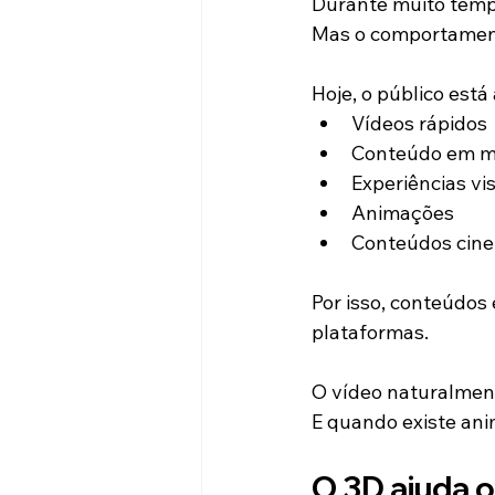
Durante muito tempo
Mas o comportamen
Hoje, o público est
Vídeos rápidos
Conteúdo em m
Experiências vi
Animações
Conteúdos cine
Por isso, conteúdo
plataformas.
O vídeo naturalmen
E quando existe ani
O 3D ajuda o