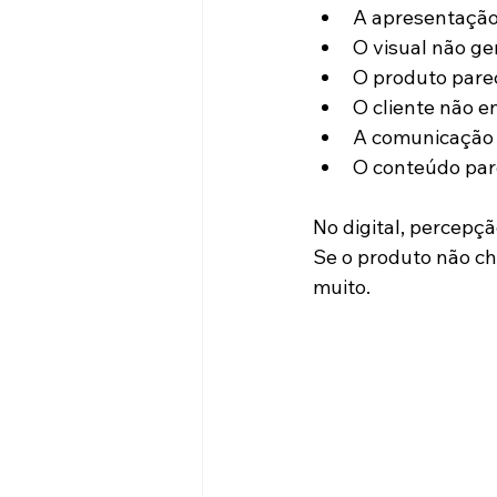
A apresentação
O visual não ge
O produto par
O cliente não e
A comunicação 
O conteúdo par
No digital, percepç
Se o produto não c
muito.