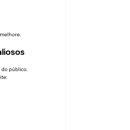
melhore.
liosos
do público.
te: