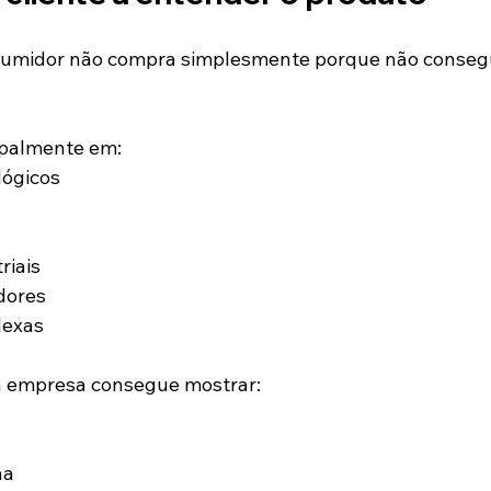
sumidor não compra simplesmente porque não consegui
ipalmente em:
lógicos
riais
dores
lexas
 empresa consegue mostrar:
na