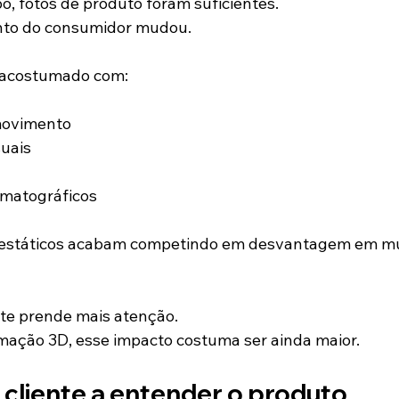
, fotos de produto foram suficientes.
to do consumidor mudou.
á acostumado com:
ovimento
suais
matográficos
s estáticos acabam competindo em desvantagem em mu
te prende mais atenção.
mação 3D, esse impacto costuma ser ainda maior.
 cliente a entender o produto