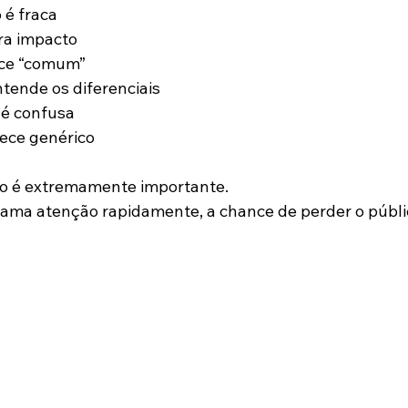
 é fraca
ra impacto
ece “comum”
ntende os diferenciais
é confusa
ece genérico
ão é extremamente importante.
hama atenção rapidamente, a chance de perder o públ