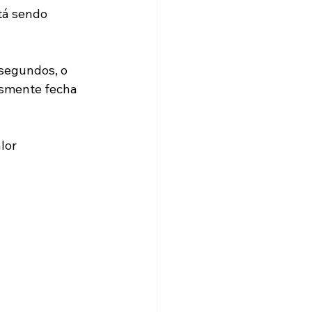
tá sendo 
segundos, o 
esmente fecha 
lor 