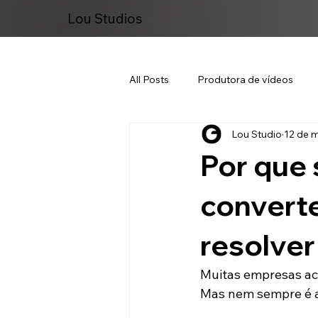
Lou Studios
All Posts
Produtora de vídeos
Lou Studio
12 de m
Marketing Digital
Por que 
convert
resolver
Muitas empresas ac
Mas nem sempre é 