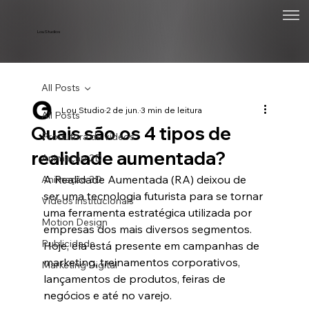
Lou Studios
All Posts
Lou Studio
2 de jun.
3 min de leitura
All Posts
Quais são os 4 tipos de
Produtora de vídeos
realidade aumentada?
Animação 2D
A Realidade Aumentada (RA) deixou de 
Animação 3D
ser uma tecnologia futurista para se tornar 
Vídeos institucionais
uma ferramenta estratégica utilizada por 
Motion Design
empresas dos mais diversos segmentos. 
Publicidade
Hoje, ela está presente em campanhas de 
marketing, treinamentos corporativos, 
Marketing Digital
lançamentos de produtos, feiras de 
negócios e até no varejo.