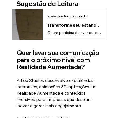
Sugestão de Leitura
www.loustudios.com.br
Transforme seu estande com gamificação: Dicas da Lou Studios
Quem participa de eventos corporativos sabe:não basta apenas montar um estande bonito.Hoje, empresas competem com: • Telões gigantes • Experiências interativas • Ativações visuais • Conteúdos imersivos • Tecnologia • Ações promocionaisE em meio a tantos estímulos, um dos maiores desafios é fazer o público parar no estande.É justamente por isso que a gamificação vem se tornando uma das estratégias mais eficientes para aumentar fluxo de visitantes, engajamento e retenção em feiras e eventos.Mais d
Quer levar sua comunicação 
para o próximo nível com 
Realidade Aumentada?
A Lou Studios desenvolve experiências 
interativas, animações 3D, aplicações em 
Realidade Aumentada e conteúdos 
imersivos para empresas que desejam 
inovar e gerar mais engajamento.