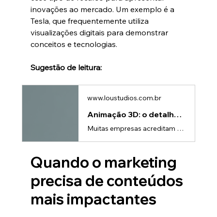
inovações ao mercado. Um exemplo é a 
Tesla, que frequentemente utiliza 
visualizações digitais para demonstrar 
conceitos e tecnologias.
Sugestão de leitura:
www.loustudios.com.br
Animação 3D: o detalhe que aumenta suas vendas
Muitas empresas acreditam que, para uma animação 3D vender mais, basta ter qualidade visual.Mas a verdade é outra.Você pode ter um vídeo incrível, com iluminação perfeita e modelagem impecável… e mesmo assim não gerar resultado.O que realmente faz uma animação 3D vender é um detalhe que muita gente ignora: clareza estratégica na comunicação.O erro mais comum na animação 3DGrande parte das animações 3D falha porque: • Foca apenas no visual • Não explica o produto corretamente • Não destaca difere
Quando o marketing 
precisa de conteúdos 
mais impactantes