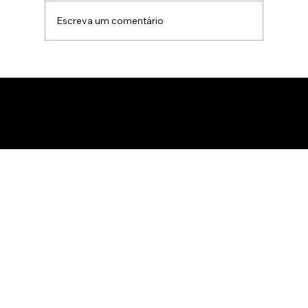
Escreva um comentário
Animação 3D para comercialização de
produtos B2B: Como impactar
compradores com um estúdio de
animação 3D