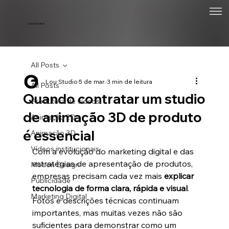
Lou Studios
All Posts
Lou Studio
5 de mar.
3 min de leitura
All Posts
Quando contratar um studio
Produtora de vídeos
de animação 3D de produto
Animação 2D
é essencial
Animação 3D
Vídeos institucionais
Com a evolução do marketing digital e das 
estratégias de apresentação de produtos, 
Motion Design
empresas precisam cada vez mais 
explicar 
Publicidade
tecnologia de forma clara, rápida e visual
.
Marketing Digital
Fotos e descrições técnicas continuam 
importantes, mas muitas vezes não são 
suficientes para demonstrar como um 