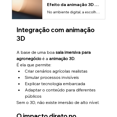
Efeito da animação 3D na decisão de compra: aumente conversão
No ambiente digital, a escolha do cliente não é totalmente racional.Ela acontece rápido — muitas vezes em poucos segundos.Nesse curto espaço de tempo, o cliente decide: • Se continua vendo • Se entende o produto • Se confia na marca👉 E é exatamente aqui que entra o efeito da animação 3D.O problema: quando o cliente não entende, ele não escolheA maioria das decisões travam por um motivo simples: • Falta de clareza • Excesso de informação técnica • Baixa diferenciação visual👉 Resultado: o client
Integração com animação 
3D
A base de uma boa 
sala imersiva para 
agronegócio
 é a 
animação 3D
.
É ela que permite:
Criar cenários agrícolas realistas
Simular processos invisíveis
Explicar tecnologia embarcada
Adaptar o conteúdo para diferentes 
públicos
Sem o 3D, não existe imersão de alto nível.
O impacto direto no 