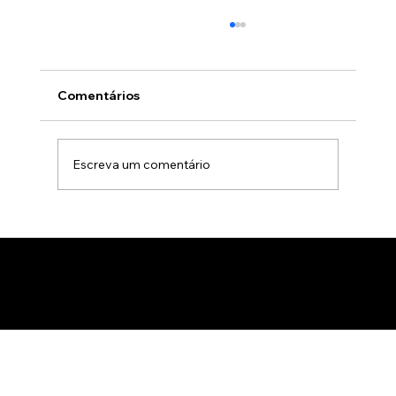
Comentários
Escreva um comentário
Animação 3D para comercialização de
produtos B2B: Como impactar
compradores com um estúdio de
animação 3D