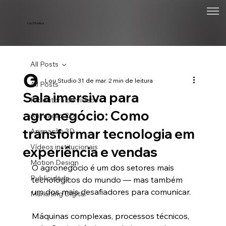
Lou Studios
All Posts
Lou Studio
31 de mar.
2 min de leitura
All Posts
Sala imersiva para
Produtora de vídeos
agronegócio: Como
Animação 2D
transformar tecnologia em
Animação 3D
Vídeos institucionais
experiência e vendas
Motion Design
O agronegócio é um dos setores mais 
Publicidade
tecnológicos do mundo — mas também 
um dos mais desafiadores para comunicar.
Marketing Digital
Máquinas complexas, processos técnicos, 