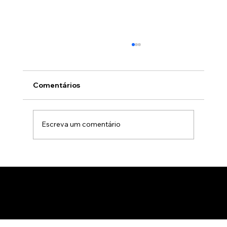
Comentários
Escreva um comentário
Animação 3D para comercialização de
produtos B2B: Como impactar
compradores com um estúdio de
animação 3D