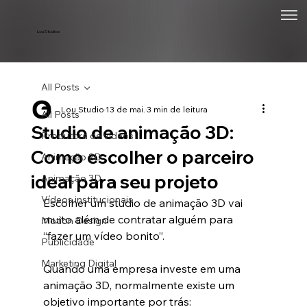
Lou Studios
All Posts
Lou Studio
13 de mai.
3 min de leitura
All Posts
Studio de animação 3D:
Produtora de vídeos
Como escolher o parceiro
Animação 2D
ideal para seu projeto
Animação 3D
Vídeos institucionais
Escolher um studio de animação 3D vai 
muito além de contratar alguém para 
Motion Design
“fazer um vídeo bonito”.
Publicidade
Marketing Digital
Quando uma empresa investe em uma 
animação 3D, normalmente existe um 
objetivo importante por trás: