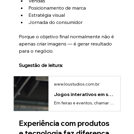
Vendas
Posicionamento de marca
Estratégia visual
Jornada do consumidor
Porque o objetivo final normalmente não é 
apenas criar imagens — é gerar resultado 
para o negócio.
Sugestão de leitura:
www.loustudios.com.br
Jogos interativos em stands: Aumente o fluxo de pessoas em eventos
Em feiras e eventos, chamar atenção ficou cada vez mais difícil.Todos os stands disputam o mesmo público, usam grandes telas, iluminação chamativa e estruturas modernas. No meio de tantas marcas tentando ser vistas, surge um desafio importante: como realmente fazer as pessoas pararem no seu espaço?É exatamente nesse cenário que os jogos interativos em stands ganharam força.Mais do que entretenimento, eles se tornaram uma ferramenta estratégica para atrair visitantes, aumentar o tempo de permanên
Experiência com produtos 
e tecnologia faz diferença