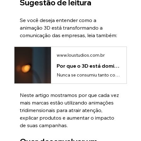
Sugestão de leitura
Se você deseja entender como a 
animação 3D está transformando a 
comunicação das empresas, leia também:
www.loustudios.com.br
Por que o 3D está dominando o conteúdo digital | Lou Studios
Nunca se consumiu tanto conteúdo quanto nos dias atuais. Redes sociais, e-commerces, sites, marketplaces, eventos online e plataformas de vídeo disputam a atenção do público a cada segundo. Nesse cenário, prender o olhar do consumidor tornou-se um dos maiores desafios das empresas.É justamente por isso que a animação 3D vem conquistando cada vez mais espaço. Muito além de um recurso visual impressionante, ela se tornou uma ferramenta estratégica para apresentar produtos, contar histórias e criar
Neste artigo mostramos por que cada vez 
mais marcas estão utilizando animações 
tridimensionais para atrair atenção, 
explicar produtos e aumentar o impacto 
de suas campanhas.