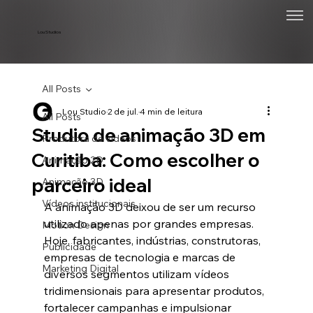
Lou Studios
All Posts
Lou Studio
2 de jul.
4 min de leitura
All Posts
Studio de animação 3D em
Produtora de vídeos
Curitiba: Como escolher o
Animação 2D
parceiro ideal
Animação 3D
Vídeos institucionais
A animação 3D deixou de ser um recurso 
utilizado apenas por grandes empresas. 
Motion Design
Hoje, fabricantes, indústrias, construtoras, 
Publicidade
empresas de tecnologia e marcas de 
Marketing Digital
diversos segmentos utilizam vídeos 
tridimensionais para apresentar produtos, 
fortalecer campanhas e impulsionar 