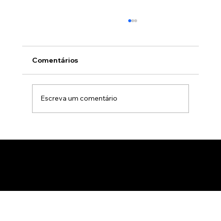
Comentários
Escreva um comentário
Animação 3D para comercialização de
produtos B2B: Como impactar
compradores com um estúdio de
animação 3D