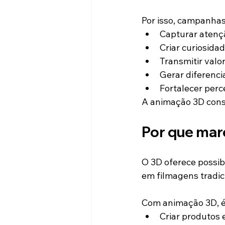
Por isso, campanha
Capturar atenç
Criar curiosidad
Transmitir valor
Gerar diferenci
Fortalecer per
A animação 3D cons
Por que mar
O 3D oferece possib
em filmagens tradic
Com animação 3D, é
Criar produtos 