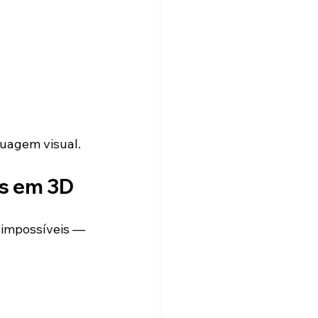
uagem visual.
is em 3D
 impossíveis — 