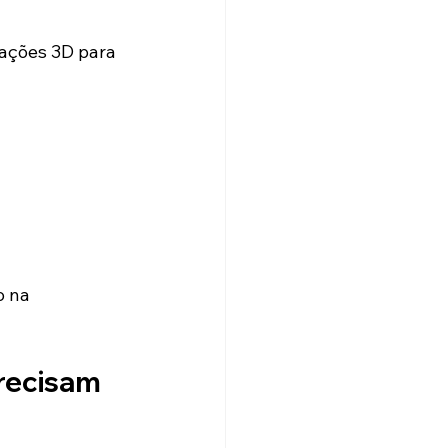
ações 3D para 
o na 
recisam 