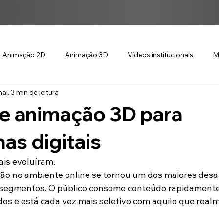
Animação 2D
Animação 3D
Vídeos institucionais
M
ai.
3 min de leitura
e animação 3D para
s digitais
is evoluíram.
ção no ambiente online se tornou um dos maiores desaf
 segmentos. O público consome conteúdo rapidamente,
os e está cada vez mais seletivo com aquilo que real