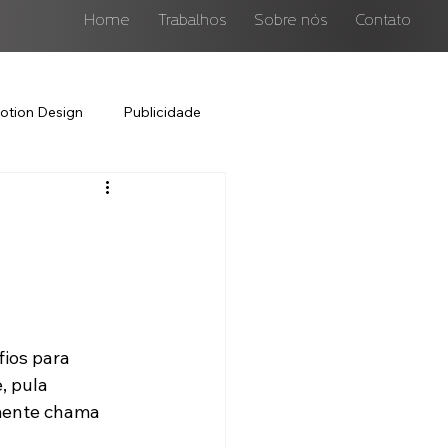
Home
Trabalhos
Sobre nós
Contato
otion Design
Publicidade
ios para 
 pula 
mente chama 