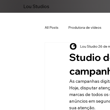
Lou Studios
All Posts
Produtora de vídeos
Lou Studio
26 de m
Marketing Digital
Studio d
campanha
As campanhas digita
Hoje, disputar aten
marcas de todos os
anúncios em segund
sua atenção.