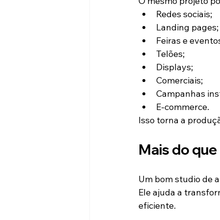
O mesmo projeto po
Redes sociais;
Landing pages;
Feiras e evento
Telões;
Displays;
Comerciais;
Campanhas inst
E-commerce.
Isso torna a produç
Mais do que
Um bom studio de a
Ele ajuda a transfo
eficiente.