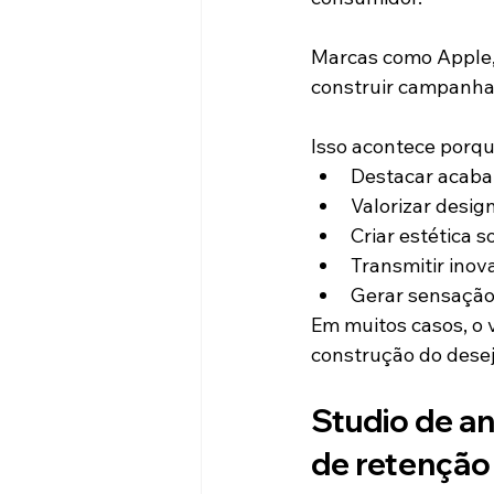
Marcas como Apple,
construir campanhas
Isso acontece porqu
Destacar acab
Valorizar design
Criar estética s
Transmitir inov
Gerar sensação 
Em muitos casos, o 
construção do desej
Studio de a
de retenção