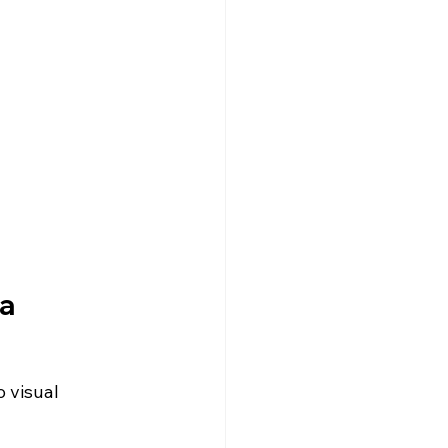
ca
 visual 