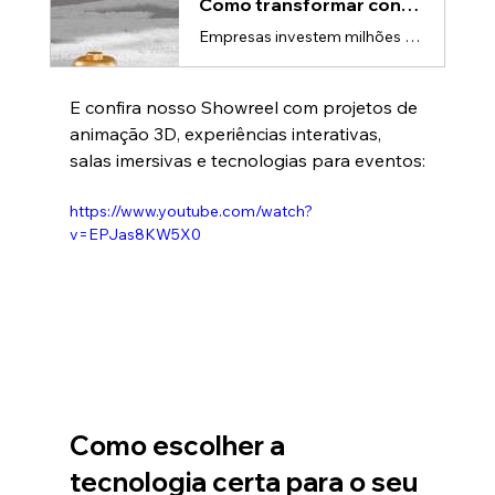
Como transformar conteúdo em experiência usando sala imersiva
Empresas investem milhões todos os anos na produção de conteúdo. Apresentações corporativas, campanhas institucionais, treinamentos, lançamentos de produtos e materiais educativos são desenvolvidos constantemente para comunicar mensagens importantes.Mas existe um problema comum: grande parte desse conteúdo é esquecida rapidamente.A razão é simples. Informações apresentadas de forma tradicional competem com distrações, excesso de estímulos e um público cada vez menos disposto a consumir conteúdos
E confira nosso Showreel com projetos de 
animação 3D, experiências interativas, 
salas imersivas e tecnologias para eventos:
https://www.youtube.com/watch?
v=EPJas8KW5X0
Como escolher a 
tecnologia certa para o seu 