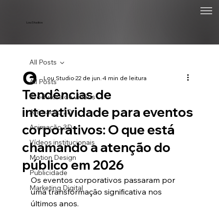
Lou Studios
All Posts
Lou Studio
22 de jun.
4 min de leitura
All Posts
Tendências de
Produtora de vídeos
interatividade para eventos
Animação 2D
corporativos: O que está
Animação 3D
Vídeos institucionais
chamando a atenção do
Motion Design
público em 2026
Publicidade
Os eventos corporativos passaram por 
Marketing Digital
uma transformação significativa nos 
últimos anos.