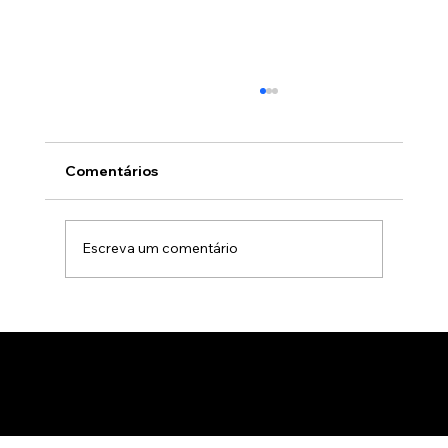
Comentários
Escreva um comentário
Animação 3D para comercialização de
produtos B2B: Como impactar
compradores com um estúdio de
animação 3D