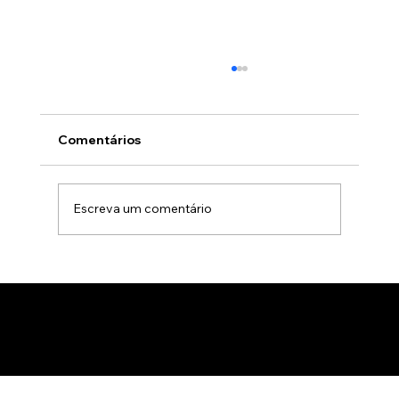
Comentários
Escreva um comentário
Gamificação no marketing B2B: Como
usar jogos para apresentar produtos
de forma interativa