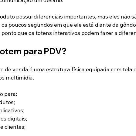
 comunicação um desafio.
oduto possui diferenciais importantes, mas eles não s
e os poucos segundos em que ele está diante da gôndo
ponto que os totens interativos podem fazer a difere
totem para PDV?
 de venda é uma estrutura física equipada com tela di
os multimídia.
do para:
dutos;
plicativos;
s digitais;
e clientes;