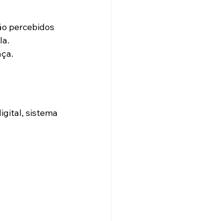
ão percebidos 
la.
nça.
gital, sistema 