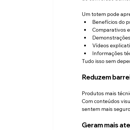
Um totem pode apre
Benefícios do p
Comparativos e
Demonstrações 
Vídeos explicat
Informações téc
Tudo isso sem depe
Reduzem barrei
Produtos mais técni
Com conteúdos visuai
sentem mais seguro
Geram mais at