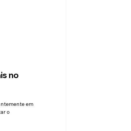
is no 
tantemente em 
ar o 