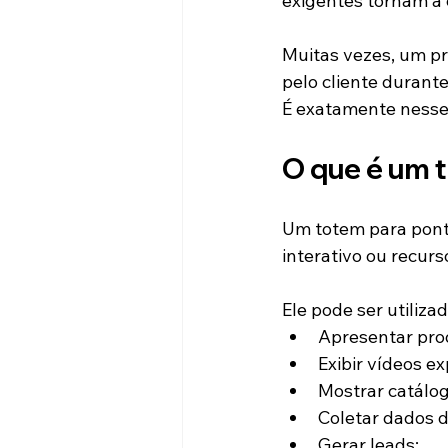
exigentes tornam a
Muitas vezes, um pr
pelo cliente durant
É exatamente nesse 
O que é um 
Um totem para ponto
interativo ou recurs
Ele pode ser utiliza
Apresentar pro
Exibir vídeos ex
Mostrar catálogo
Coletar dados d
Gerar leads;