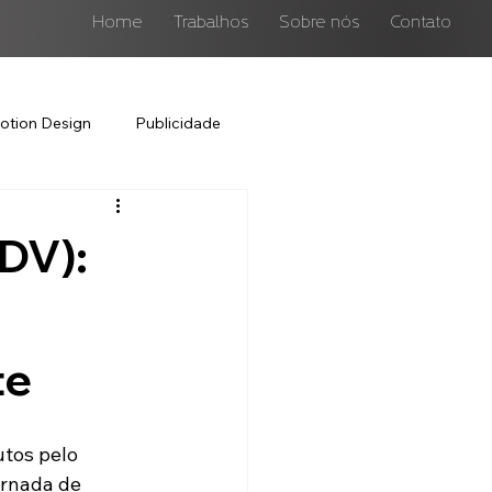
Home
Trabalhos
Sobre nós
Contato
otion Design
Publicidade
DV):
te
tos pelo 
ornada de 