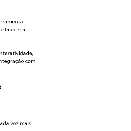
erramenta 
rtalecer a 
nteratividade, 
integração com 
 
cada vez mais 