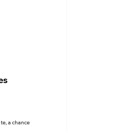
es
e, a chance 