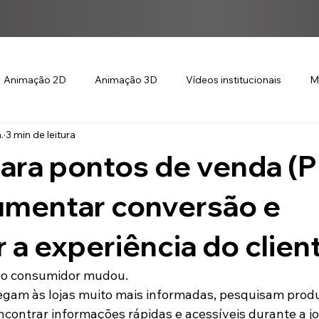
Animação 2D
Animação 3D
Vídeos institucionais
M
.
3 min de leitura
ara pontos de venda (P
mentar conversão e
 a experiência do clien
o consumidor mudou.
egam às lojas muito mais informadas, pesquisam produ
ncontrar informações rápidas e acessíveis durante a j