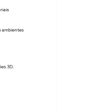
iais 
m ambientes 
ões 3D.