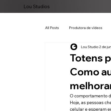
Lou Studios
All Posts
Produtora de vídeos
Lou Studio
2 de jun
Marketing Digital
Totens p
Como au
melhorar
O comportamento d
Hoje, as pessoas ch
celular e esperam e