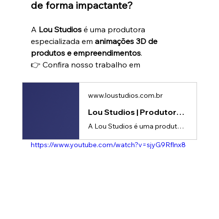
de forma impactante?
A 
Lou Studios
 é uma produtora 
especializada em 
animações 3D de 
produtos e empreendimentos
.
👉 Confira nosso trabalho em
www.loustudios.com.br
Lou Studios | Produtora de vídeos
A Lou Studios é uma produtora de vídeos, especializada em motion design, animação 2D e 3D. Temos o vídeo certo para suas redes sociais!
https://www.youtube.com/watch?v=sjyG9Rflnx8